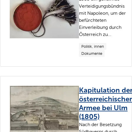
Verteidigungsbündnis
mit Napoleon, um der
befürchteten
Einverleibung durch
Österreich zu...
Politik, innen
Dokumente
Kapitulation de
österreichische
Armee bei Ulm
(1805)
Nach der Besetzung
Südbayerns durch