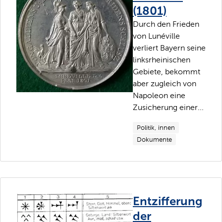
(1801)
Durch den Frieden
von Lunéville
verliert Bayern seine
linksrheinischen
Gebiete, bekommt
aber zugleich von
Napoleon eine
Zusicherung einer...
Politik, innen
Dokumente
Entzifferung
der