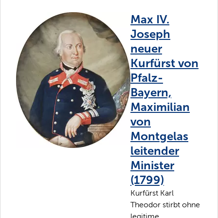
Max IV.
Joseph
neuer
Kurfürst von
Pfalz-
Bayern,
Maximilian
von
Montgelas
leitender
Minister
(1799)
Kurfürst Karl
Theodor stirbt ohne
legitime