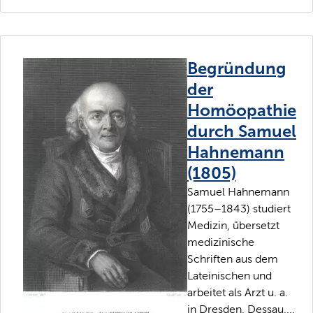
Begründung
der
Homöopathie
durch Samuel
Hahnemann
(1805)
Samuel Hahnemann
(1755–1843) studiert
Medizin, übersetzt
medizinische
Schriften aus dem
Lateinischen und
arbeitet als Arzt u. a.
in Dresden, Dessau,...