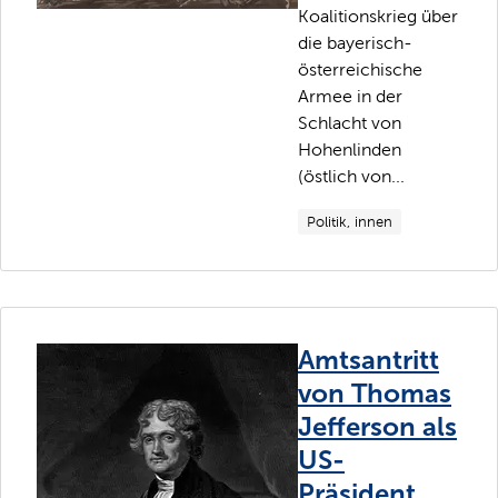
Koalitionskrieg über
die bayerisch-
österreichische
Armee in der
Schlacht von
Hohenlinden
(östlich von...
Politik, innen
Amtsantritt
von Thomas
Jefferson als
US-
Präsident