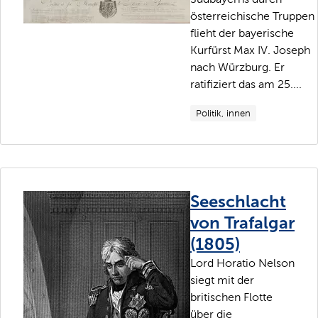
österreichische Truppen
flieht der bayerische
Kurfürst Max IV. Joseph
nach Würzburg. Er
ratifiziert das am 25....
Politik, innen
Seeschlacht
von Trafalgar
(1805)
Lord Horatio Nelson
siegt mit der
britischen Flotte
über die