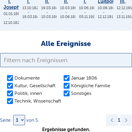
I.
I.
II.
II.
I.
Luitpold
III.
Joseph
13.10.1825
19.03.1848
10.03.1864
10.06.1886
10.06.1886
12.12.19
-
-
-
-
-
-
01.01.1806
19.03.1848
10.03.1864
10.06.1886
05.11.1913
12.12.1912
13.11.19
-
12.10.1825
Alle Ereignisse
Dokumente
Januar 1806
Kultur, Gesellschaft
Königliche Familie
Politik, innen
Sonstiges
Technik, Wissenschaft
1
Seite:
von
5
.
Ergebnisse gefunden.