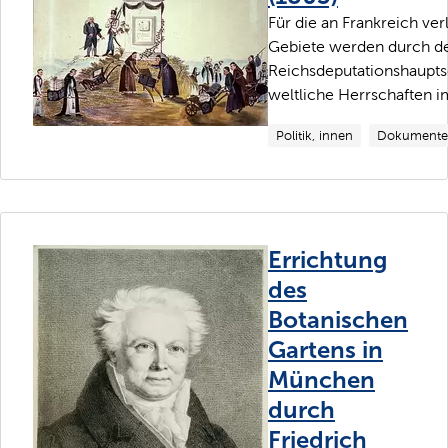
Für die an Frankreich ve
Gebiete werden durch d
Reichsdeputationshauptsc
weltliche Herrschaften im
Politik, innen
Dokumente
Errichtung
des
Botanischen
Gartens in
München
durch
Friedrich