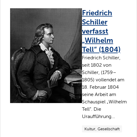
Friedrich
Schiller
verfasst
„Wilhelm
Tell“ (1804)
Friedrich Schiller,
seit 1802 von
Schiller, (1759–
1805) vollendet am
18. Februar 1804
seine Arbeit am
Schauspiel „Wilhelm
Tell“. Die
Uraufführung...
Kultur, Gesellschaft