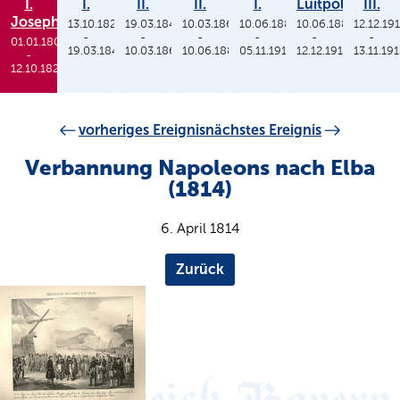
I.
I.
II.
II.
I.
Luitpold
III.
Joseph
13.10.1825
19.03.1848
10.03.1864
10.06.1886
10.06.1886
12.12.19
-
-
-
-
-
-
01.01.1806
19.03.1848
10.03.1864
10.06.1886
05.11.1913
12.12.1912
13.11.19
-
12.10.1825
vorheriges Ereignis
nächstes Ereignis
Verbannung Napoleons nach Elba
(1814)
6. April 1814
Zurück