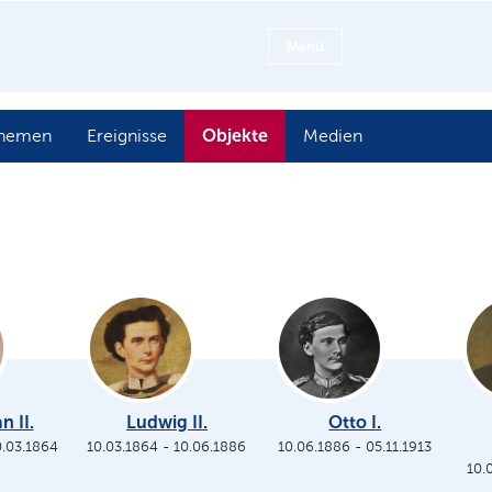
Menü
Objekte
hemen
Ereignisse
Medien
n II.
Ludwig II.
Otto I.
0.03.1864
10.03.1864
-
10.06.1886
10.06.1886
-
05.11.1913
10.