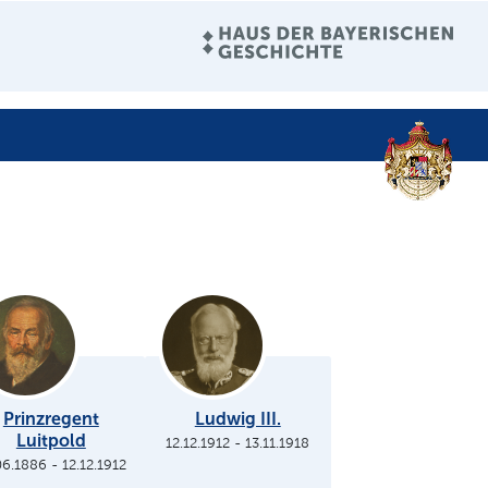
Prinzregent
Ludwig III.
Luitpold
12.12.1912
-
13.11.1918
06.1886
-
12.12.1912