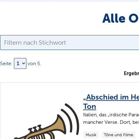
Alle 
Seite:
von
5
.
Ergebn
„Abschied im He
Ton
Italien, das „irdische Pa
mancher Verse. Dort, bes
Musik
Töne und Filme