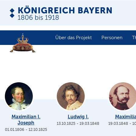
Über das Projekt
Personen
T
Maximilian I.
Ludwig I.
Maximilia
Joseph
13.10.1825
-
19.03.1848
19.03.1848
-
1
01.01.1806
-
12.10.1825