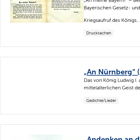
„An meine Bayern!“ – Be
Bayerischen Gesetz- und
Kriegsaufruf des Königs..
Drucksachen
„An Nürnberg“ 
Das von König Ludwig I. 
mittelalterlichen Geist d
Gedichte/Lieder
„Andenken an d