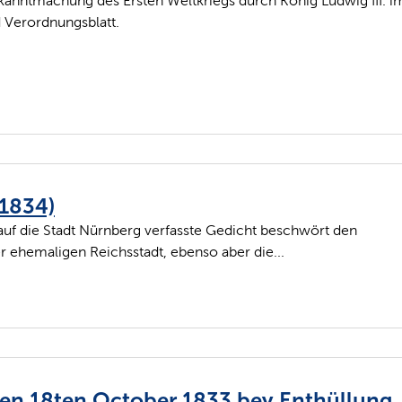
kanntmachung des Ersten Weltkriegs durch König Ludwig III. i
 Verordnungsblatt.
.
(1834)
auf die Stadt Nürnberg verfasste Gedicht beschwört den
er ehemaligen Reichsstadt, ebenso aber die...
en 18ten October 1833 bey Enthüllung