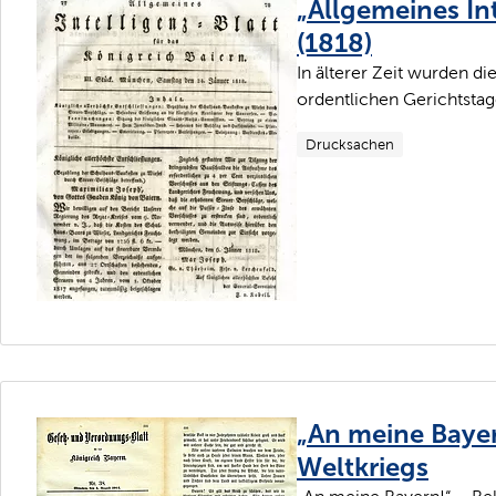
„Allgemeines Int
(1818)
In älterer Zeit wurden d
ordentlichen Gerichtstage
Drucksachen
„An meine Baye
Weltkriegs