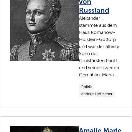
von
Russland
Alexander I.
stammte aus dem
Haus Romanow-
Holstein-Gottorp
und war der älteste
Sohn des
Großfürsten Paul I.
und seiner zweiten
Gemahlin, Maria...
Politik
andere Herrscher
Amalie Marie