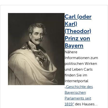
Carl (oder
Karl)
(Theodor)
Prinz von
Bayern
Nähere
Informationen zum
politischen Wirken
und Leben Carls
finden Sie im
Internetportal
„Geschichte des
Bayerischen
Parlaments seit
1819“
des Hauses...