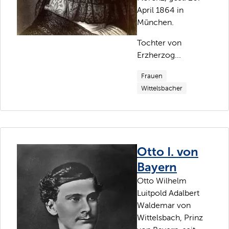
April 1864 in
München.
Tochter von
Erzherzog...
Frauen
Wittelsbacher
Otto I. von
Bayern
Otto Wilhelm
Luitpold Adalbert
Waldemar von
Wittelsbach, Prinz