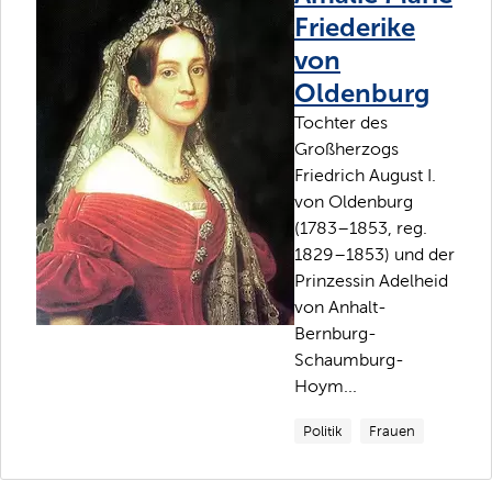
Friederike
von
Oldenburg
Tochter des
Großherzogs
Friedrich August I.
von Oldenburg
(1783–1853, reg.
1829–1853) und der
Prinzessin Adelheid
von Anhalt-
Bernburg-
Schaumburg-
Hoym...
Politik
Frauen