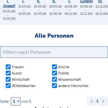
I.
I.
II.
II.
I.
Luitpold
III.
Joseph
13.10.1825
19.03.1848
10.03.1864
10.06.1886
10.06.1886
12.12.19
-
-
-
-
-
-
01.01.1806
19.03.1848
10.03.1864
10.06.1886
05.11.1913
12.12.1912
13.11.19
-
12.10.1825
Alle Personen
Frauen
Kirche
Kunst
Politik
Wirtschaft
Wissenschaft
Wittelsbacher
andere Herrscher
1
Seite:
von
5
.