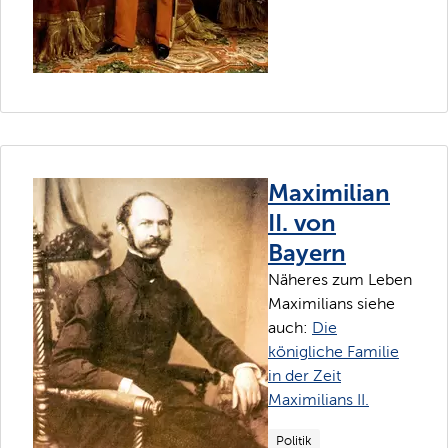
Maximilian
II. von
Bayern
Näheres zum Leben
Maximilians siehe
auch:
Die
königliche Familie
in der Zeit
Maximilians II.
Politik