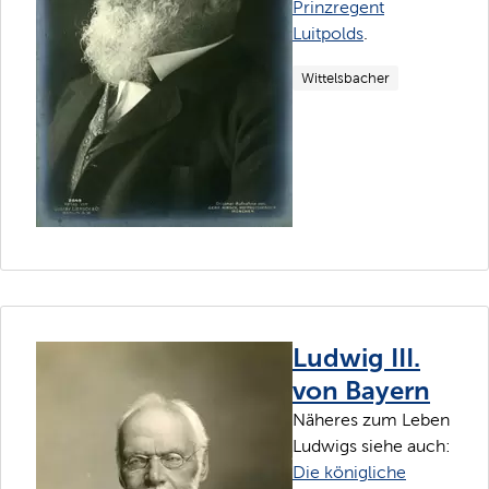
Prinzregent
Luitpolds
.
Wittelsbacher
Ludwig III.
von Bayern
Näheres zum Leben
Ludwigs siehe auch:
Die königliche