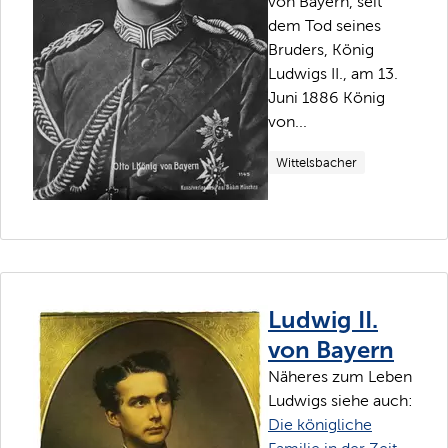
von Bayern, seit
dem Tod seines
Bruders, König
Ludwigs II., am 13.
Juni 1886 König
von...
Wittelsbacher
Ludwig II.
von Bayern
Näheres zum Leben
Ludwigs siehe auch:
Die königliche