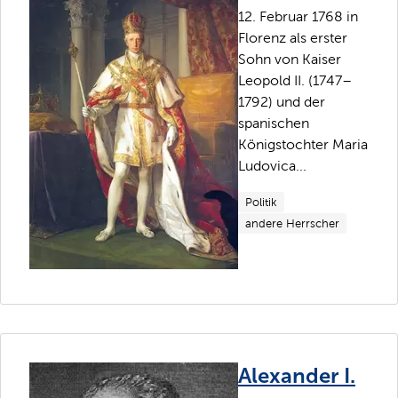
12. Februar 1768 in
Florenz als erster
Sohn von Kaiser
Leopold II. (1747–
1792) und der
spanischen
Königstochter Maria
Ludovica...
Politik
andere Herrscher
Alexander I.