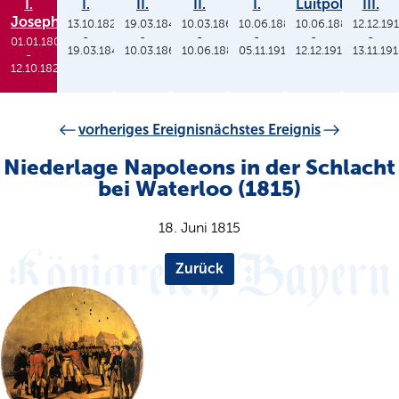
I.
I.
II.
II.
I.
Luitpold
III.
Joseph
13.10.1825
19.03.1848
10.03.1864
10.06.1886
10.06.1886
12.12.19
-
-
-
-
-
-
01.01.1806
19.03.1848
10.03.1864
10.06.1886
05.11.1913
12.12.1912
13.11.19
-
12.10.1825
vorheriges Ereignis
nächstes Ereignis
Niederlage Napoleons in der Schlacht
bei Waterloo (1815)
18. Juni 1815
Zurück