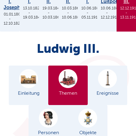
I.
I.
II.
II.
I.
Luitpold
III.
Joseph
13.10.1825
19.03.1848
10.03.1864
10.06.1886
10.06.1886
12.12.19
-
-
-
-
-
-
01.01.1806
19.03.1848
10.03.1864
10.06.1886
05.11.1913
12.12.1912
13.11.19
-
12.10.1825
Ludwig III.
Einleitung
Themen
Ereignisse
Personen
Objekte