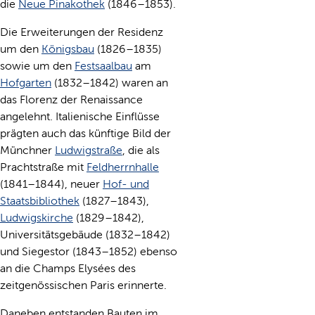
die
Neue Pinakothek
(1846–1853).
Die Erweiterungen der Residenz
um den
Königsbau
(1826–1835)
sowie um den
Festsaalbau
am
Hofgarten
(1832–1842) waren an
das Florenz der Renaissance
angelehnt. Italienische Einflüsse
prägten auch das künftige Bild der
Münchner
Ludwigstraße
, die als
Prachtstraße mit
Feldherrnhalle
(1841–1844), neuer
Hof- und
Staatsbibliothek
(1827–1843),
Ludwigskirche
(1829–1842),
Universitätsgebäude (1832–1842)
und Siegestor (1843–1852) ebenso
an die Champs Elysées des
zeitgenössischen Paris erinnerte.
Daneben entstanden Bauten im