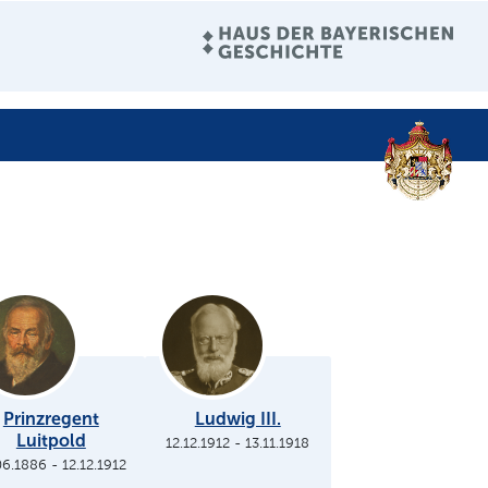
Prinzregent
Ludwig III.
Luitpold
12.12.1912
-
13.11.1918
06.1886
-
12.12.1912