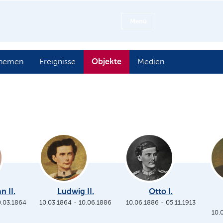
Menü
Objekte
hemen
Ereignisse
Medien
n II.
Ludwig II.
Otto I.
0.03.1864
10.03.1864
-
10.06.1886
10.06.1886
-
05.11.1913
10.