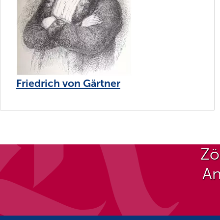
Friedrich von Gärtner
Zö
An