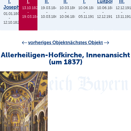
I.
I.
II.
II.
I.
Luitpold
III.
Joseph
13.10.1825
19.03.1848
10.03.1864
10.06.1886
10.06.1886
12.12.19
-
-
-
-
-
-
01.01.1806
19.03.1848
10.03.1864
10.06.1886
05.11.1913
12.12.1912
13.11.19
-
12.10.1825
vorheriges Objekt
nächstes Objekt
Allerheiligen-Hofkirche, Innenansicht
(um 1837)