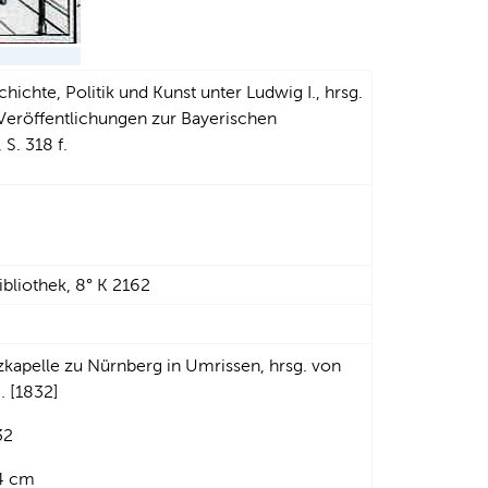
chichte, Politik und Kunst unter Ludwig I., hrsg.
Veröffentlichungen zur Bayerischen
S. 318 f.
liothek, 8° K 2162
tzkapelle zu Nürnberg in Umrissen, hrsg. von
. [1832]
32
,4 cm