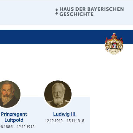
Prinzregent
Ludwig III.
Luitpold
12.12.1912
-
13.11.1918
06.1886
-
12.12.1912