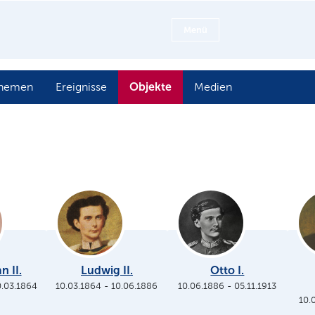
Menü
Objekte
hemen
Ereignisse
Medien
n II.
Ludwig II.
Otto I.
0.03.1864
10.03.1864
-
10.06.1886
10.06.1886
-
05.11.1913
10.