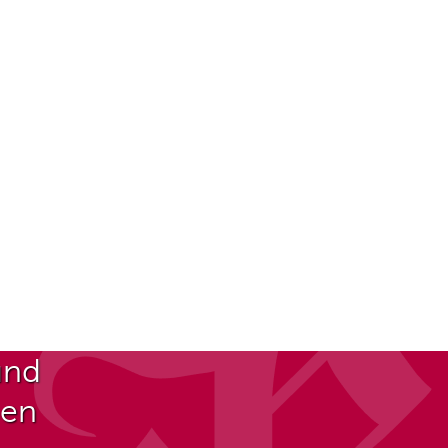
und
ben