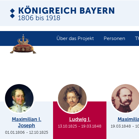
Über das Projekt
Personen
T
Maximilian I.
Ludwig I.
Maximilia
Joseph
13.10.1825
-
19.03.1848
19.03.1848
-
1
01.01.1806
-
12.10.1825