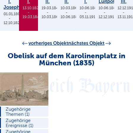
I.
I.
II.
II.
I.
Luitpold
III.
Joseph
13.10.1825
19.03.1848
10.03.1864
10.06.1886
10.06.1886
12.12.19
-
-
-
-
-
-
01.01.1806
19.03.1848
10.03.1864
10.06.1886
05.11.1913
12.12.1912
13.11.19
-
12.10.1825
vorheriges Objekt
nächstes Objekt
Obelisk auf dem Karolinenplatz in
München (1835)
Zugehörige
Themen (1)
Zugehörige
Ereignisse (1)
Zugehörige