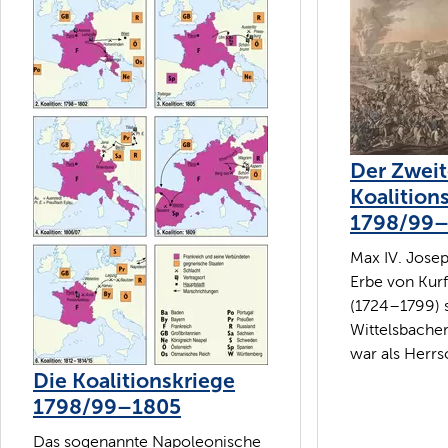
Der Zwei
Koalition
1798/99–
Max IV. Josep
Erbe von Kurf
(1724–1799) 
Wittelsbacher
war als Herrsc
Die Koalitionskriege
1798/99–1805
Das sogenannte Napoleonische