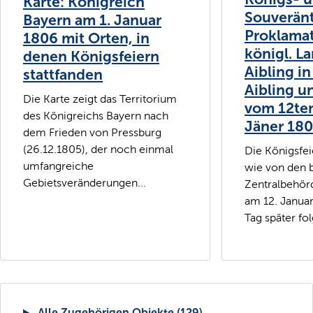
Karte: Königreich
Souveränt
Bayern am 1. Januar
Proklamat
1806 mit Orten, in
königl. L
denen Königsfeiern
Aibling i
stattfanden
Aibling 
Die Karte zeigt das Territorium
vom 12te
des Königreichs Bayern nach
Jäner 180
dem Frieden von Pressburg
(26.12.1805), der noch einmal
Die Königsfeie
umfangreiche
wie von den 
Gebietsveränderungen...
Zentralbehör
am 12. Januar
Tag später folg
Alle Zugehörigen Objekte (129)