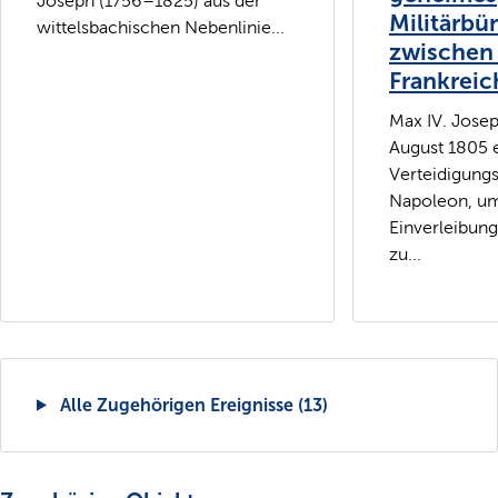
Joseph (1756–1825) aus der
Militärbü
wittelsbachischen Nebenlinie...
zwischen
Frankreic
Max IV. Josep
August 1805 
Verteidigung
Napoleon, um
Einverleibung
zu...
Alle Zugehörigen Ereignisse (13)