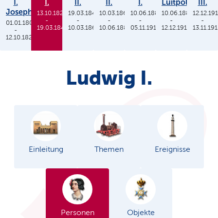
I.
I.
II.
II.
I.
Luitpold
III.
Joseph
13.10.1825
19.03.1848
10.03.1864
10.06.1886
10.06.1886
12.12.19
-
-
-
-
-
-
01.01.1806
19.03.1848
10.03.1864
10.06.1886
05.11.1913
12.12.1912
13.11.19
-
12.10.1825
Ludwig I.
Einleitung
Themen
Ereignisse
Personen
Objekte