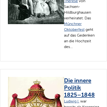
Therese
von
Sachsen-
Hildburghausen
verheiratet. Das
Münchner
Oktoberfest
geht
auf das Gedenken
an die Hochzeit
des...
Die innere
Politik
1825–1848
Ludwig I.
war
bereits als Kronprinz