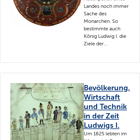
Landes noch immer
Sache des
Monarchen. So
bestimmte auch
König Ludwig I. die
Ziele der...
Bevölkerung,
Wirtschaft
und Technik
in der Zeit
Ludwigs I.
Um 1825 lebten im