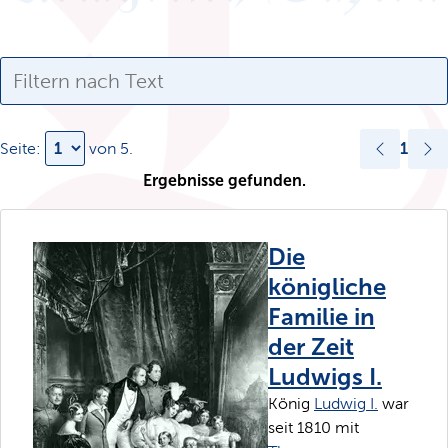
1
Seite:
von
5
.
Ergebnisse gefunden.
Die
königliche
Familie in
der Zeit
Ludwigs I.
König
Ludwig I.
war
seit 1810 mit