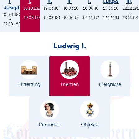
I.
I.
II.
II.
I.
Luitpold
III.
Joseph
13.10.1825
19.03.1848
10.03.1864
10.06.1886
10.06.1886
12.12.19
-
-
-
-
-
-
01.01.1806
19.03.1848
10.03.1864
10.06.1886
05.11.1913
12.12.1912
13.11.19
-
12.10.1825
Ludwig I.
Einleitung
Themen
Ereignisse
Personen
Objekte