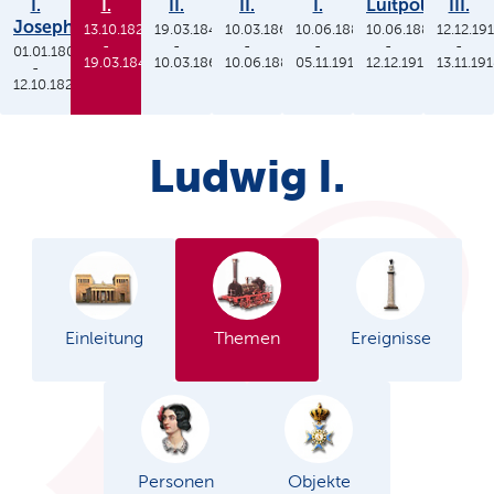
I.
I.
II.
II.
I.
Luitpold
III.
Joseph
13.10.1825
19.03.1848
10.03.1864
10.06.1886
10.06.1886
12.12.19
-
-
-
-
-
-
01.01.1806
19.03.1848
10.03.1864
10.06.1886
05.11.1913
12.12.1912
13.11.19
-
12.10.1825
Ludwig I.
Einleitung
Themen
Ereignisse
Personen
Objekte