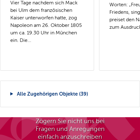
Vier Tage nachdem sich Mack
Worten: „Fre
bei Ulm dem französischen
Friedens, sin
Kaiser unterworfen hatte, zog
preiset den N
Napoleon am 26. Oktober 1805
zum Ausdruck
um ca. 19.30 Uhr in München
ein. Die...
Alle Zugehörigen Objekte (39)
Zögern Sie nicht uns bei
Fragen und Anregungen
einfach anzuschreiben