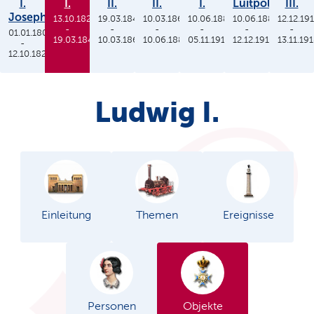
I.
I.
II.
II.
I.
Luitpold
III.
Joseph
13.10.1825
19.03.1848
10.03.1864
10.06.1886
10.06.1886
12.12.19
-
-
-
-
-
-
01.01.1806
19.03.1848
10.03.1864
10.06.1886
05.11.1913
12.12.1912
13.11.19
-
12.10.1825
Ludwig I.
Einleitung
Themen
Ereignisse
Personen
Objekte