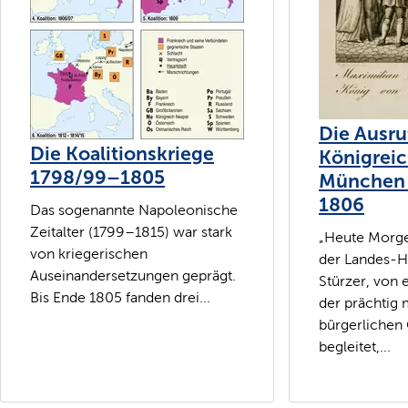
Die Ausru
Die Koalitionskriege
Königreic
1798/99–1805
München 
1806
Das sogenannte Napoleonische
Zeitalter (1799–1815) war stark
„Heute Morge
von kriegerischen
der Landes-H
Auseinandersetzungen geprägt.
Stürzer, von 
Bis Ende 1805 fanden drei...
der prächtig 
bürgerlichen 
begleitet,...