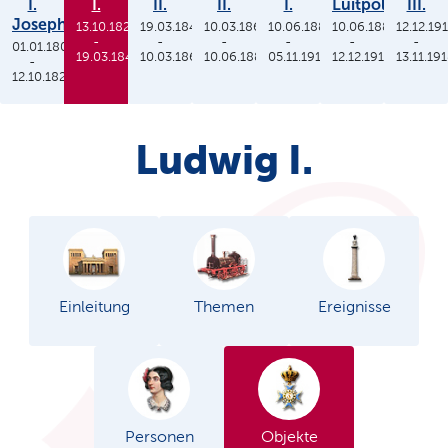
I.
I.
II.
II.
I.
Luitpold
III.
Joseph
13.10.1825
19.03.1848
10.03.1864
10.06.1886
10.06.1886
12.12.19
-
-
-
-
-
-
01.01.1806
19.03.1848
10.03.1864
10.06.1886
05.11.1913
12.12.1912
13.11.19
-
12.10.1825
Ludwig I.
Einleitung
Themen
Ereignisse
Personen
Objekte