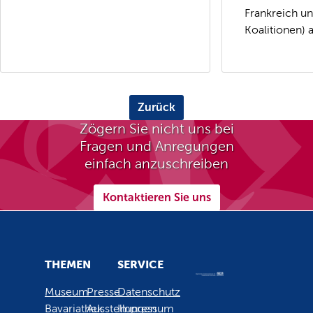
Frankreich u
Koalitionen) 
Zurück
Zögern Sie nicht uns bei
Fragen und Anregungen
einfach anzuschreiben
Kontaktieren Sie uns
THEMEN
SERVICE
Museum
Presse
Datenschutz
Bavariathek
Ausstellungen
Impressum