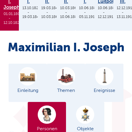
I.
I.
II.
II.
I.
Luitpold
III.
Joseph
13.10.1825
19.03.1848
10.03.1864
10.06.1886
10.06.1886
12.12.19
-
-
-
-
-
-
01.01.1806
19.03.1848
10.03.1864
10.06.1886
05.11.1913
12.12.1912
13.11.19
-
12.10.1825
Maximilian I. Joseph
Einleitung
Themen
Ereignisse
Personen
Objekte