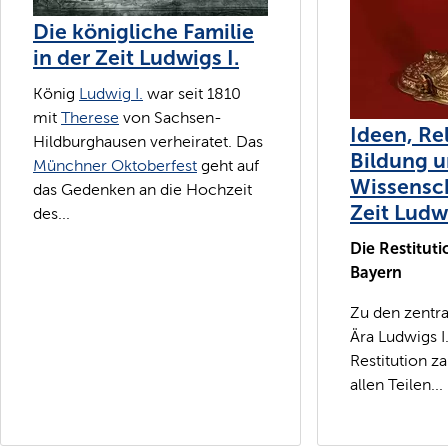
Die königliche Familie
in der Zeit Ludwigs I.
König
Ludwig I.
war seit 1810
mit
Therese
von Sachsen-
Ideen, Re
Hildburghausen verheiratet. Das
Bildung 
Münchner Oktoberfest
geht auf
Wissensch
das Gedenken an die Hochzeit
Zeit Ludwi
des...
Die Restituti
Bayern
Zu den zentra
Ära Ludwigs I
Restitution za
allen Teilen...