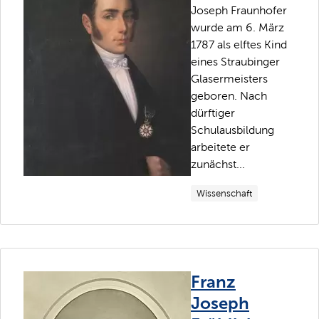
Joseph Fraunhofer
wurde am 6. März
1787 als elftes Kind
eines Straubinger
Glasermeisters
geboren. Nach
dürftiger
Schulausbildung
arbeitete er
zunächst...
Wissenschaft
Franz
Joseph