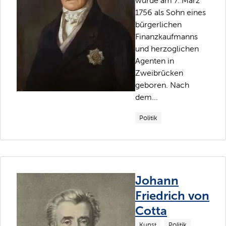
wurde am 7. März
1756 als Sohn eines
bürgerlichen
Finanzkaufmanns
und herzoglichen
Agenten in
Zweibrücken
geboren. Nach
dem...
Politik
Johann
Friedrich von
Cotta
Kunst
Politik