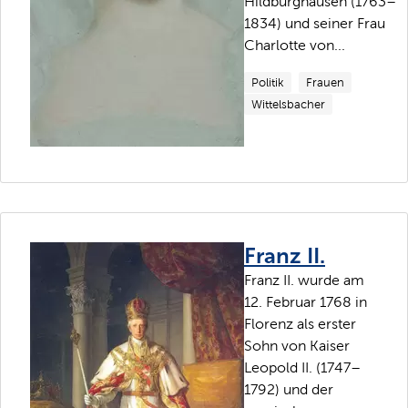
Hildburghausen (1763–
1834) und seiner Frau
Charlotte von...
Politik
Frauen
Wittelsbacher
Franz II.
Franz II. wurde am
12. Februar 1768 in
Florenz als erster
Sohn von Kaiser
Leopold II. (1747–
1792) und der