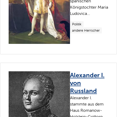
spanischen
Königstochter Maria
Ludovica...
Politik
andere Herrscher
Alexander I.
von
Russland
Alexander I.
stammte aus dem
Haus Romanow-
Holstein-Gottorp