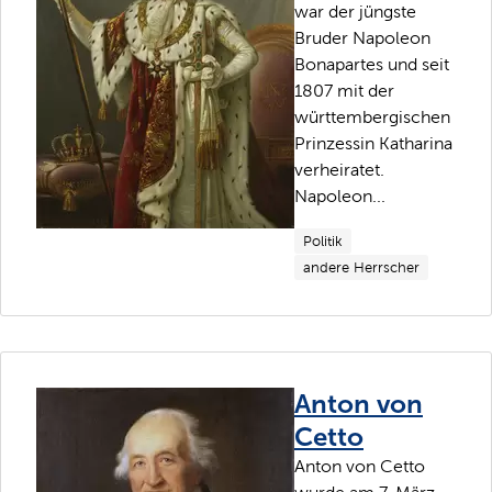
war der jüngste
Bruder Napoleon
Bonapartes und seit
1807 mit der
württembergischen
Prinzessin Katharina
verheiratet.
Napoleon...
Politik
andere Herrscher
Anton von
Cetto
Anton von Cetto