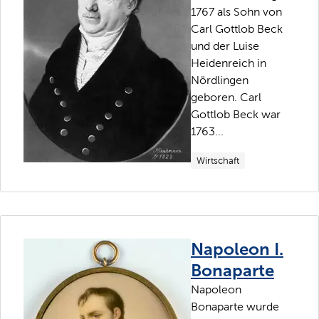
1767 als Sohn von
Carl Gottlob Beck
und der Luise
Heidenreich in
Nördlingen
geboren. Carl
Gottlob Beck war
1763...
Wirtschaft
Napoleon I.
Bonaparte
Napoleon
Bonaparte wurde