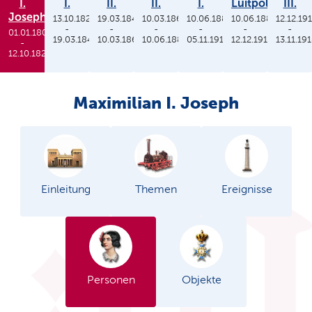
I.
I.
II.
II.
I.
Luitpold
III.
Joseph
13.10.1825
19.03.1848
10.03.1864
10.06.1886
10.06.1886
12.12.19
-
-
-
-
-
-
01.01.1806
19.03.1848
10.03.1864
10.06.1886
05.11.1913
12.12.1912
13.11.19
-
12.10.1825
Maximilian I. Joseph
Einleitung
Themen
Ereignisse
Personen
Objekte