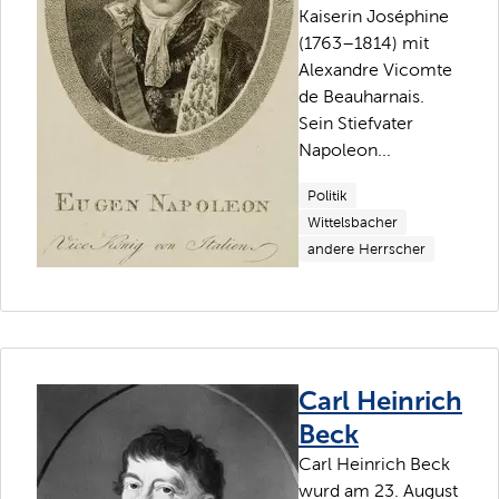
Kaiserin Joséphine
(1763–1814) mit
Alexandre Vicomte
de Beauharnais.
Sein Stiefvater
Napoleon...
Politik
Wittelsbacher
andere Herrscher
Carl Heinrich
Beck
Carl Heinrich Beck
wurd am 23. August