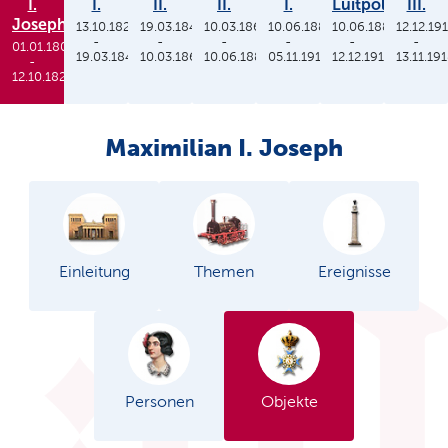
I.
I.
II.
II.
I.
Luitpold
III.
Joseph
13.10.1825
19.03.1848
10.03.1864
10.06.1886
10.06.1886
12.12.19
-
-
-
-
-
-
01.01.1806
19.03.1848
10.03.1864
10.06.1886
05.11.1913
12.12.1912
13.11.19
-
12.10.1825
Maximilian I. Joseph
Einleitung
Themen
Ereignisse
Personen
Objekte