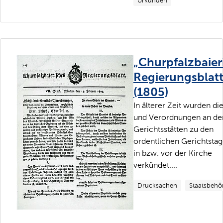
Urkunden
„Churpfalzbaier
Regierungsblatt
(1805)
In älterer Zeit wurden di
und Verordnungen an de
Gerichtsstätten zu den
ordentlichen Gerichtsta
in bzw. vor der Kirche
verkündet....
Drucksachen
Staatsbehö