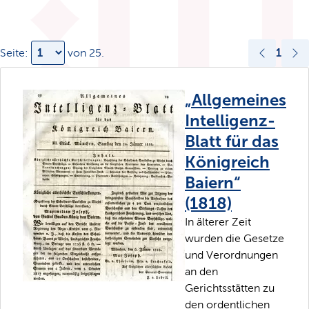
1
Seite:
von
25
.
„Allgemeines
Intelligenz-
Blatt für das
Königreich
Baiern“
(1818)
In älterer Zeit
wurden die Gesetze
und Verordnungen
an den
Gerichtsstätten zu
den ordentlichen