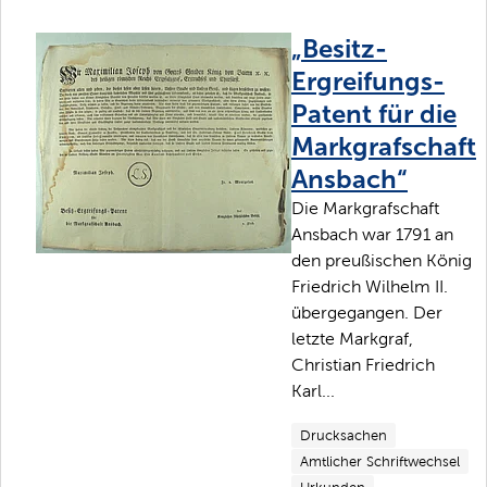
„Besitz-
Ergreifungs-
Patent für die
Markgrafschaft
Ansbach“
Die Markgrafschaft
Ansbach war 1791 an
den preußischen König
Friedrich Wilhelm II.
übergegangen. Der
letzte Markgraf,
Christian Friedrich
Karl...
Drucksachen
Amtlicher Schriftwechsel