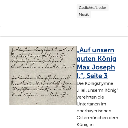
Gedichte/Lieder
Musik
„Auf unsern
guten König
Max Joseph
I.“, Seite 3
Die Königshymne
„Heil unserm König“
verehrten die
Untertanen im
oberbayerischen
Ostermünchen dem
König in