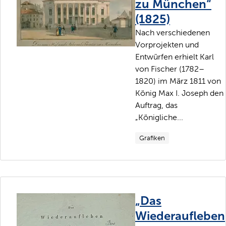
zu München“
(1825)
Nach verschiedenen
Vorprojekten und
Entwürfen erhielt Karl
von Fischer (1782–
1820) im März 1811 von
König Max I. Joseph den
Auftrag, das
„Königliche...
Grafiken
„Das
Wiederaufleben