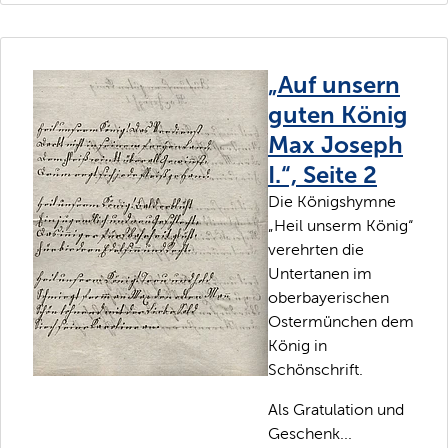
„Auf unsern
guten König
Max Joseph
I.“, Seite 2
Die Königshymne
„Heil unserm König“
verehrten die
Untertanen im
oberbayerischen
Ostermünchen dem
König in
Schönschrift.
Als Gratulation und
Geschenk...