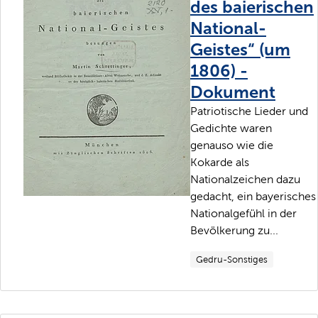
des baierischen
National-
Geistes“ (um
1806) -
Dokument
Patriotische Lieder und
Gedichte waren
genauso wie die
Kokarde als
Nationalzeichen dazu
gedacht, ein bayerisches
Nationalgefühl in der
Bevölkerung zu...
Gedru-Sonstiges