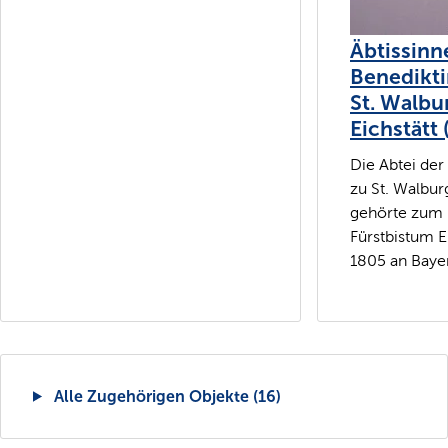
Äbtissinn
Benedikti
St. Walbu
Eichstätt 
Die Abtei der
zu St. Walburg
gehörte zum 
Fürstbistum Ei
1805 an Bayern
Alle Zugehörigen Objekte (16)