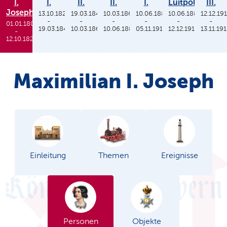
I.
I.
II.
II.
I.
Luitpold
III.
Joseph
13.10.1825
19.03.1848
10.03.1864
10.06.1886
10.06.1886
12.12.19
-
-
-
-
-
-
01.01.1806
19.03.1848
10.03.1864
10.06.1886
05.11.1913
12.12.1912
13.11.19
-
12.10.1825
Maximilian I. Joseph
Einleitung
Themen
Ereignisse
Personen
Objekte