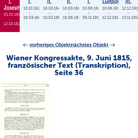
I.
I.
II.
II.
I.
Luitpold
III.
Joseph
13.10.1825
19.03.1848
10.03.1864
10.06.1886
10.06.1886
12.12.19
-
-
-
-
-
-
01.01.1806
19.03.1848
10.03.1864
10.06.1886
05.11.1913
12.12.1912
13.11.19
-
12.10.1825
vorheriges Objekt
nächstes Objekt
Wiener Kongressakte, 9. Juni 1815,
französischer Text (Transkription),
Seite 36