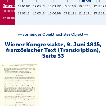
I.
I.
II.
II.
I.
Luitpold
III.
Joseph
13.10.1825
19.03.1848
10.03.1864
10.06.1886
10.06.1886
12.12.19
-
-
-
-
-
-
01.01.1806
19.03.1848
10.03.1864
10.06.1886
05.11.1913
12.12.1912
13.11.19
-
12.10.1825
vorheriges Objekt
nächstes Objekt
Wiener Kongressakte, 9. Juni 1815,
französischer Text (Transkription),
Seite 33