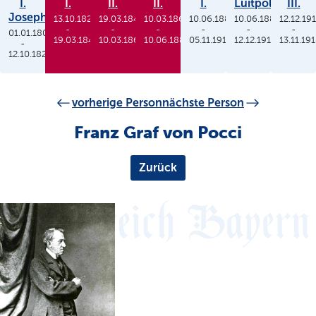
I.
I.
II.
II.
I.
Luitpold
III.
Joseph
13.10.1825
19.03.1848
10.03.1864
10.06.1886
10.06.1886
12.12.19
-
-
-
-
-
-
01.01.1806
19.03.1848
10.03.1864
10.06.1886
05.11.1913
12.12.1912
13.11.19
-
12.10.1825
vorherige Person
nächste Person
Franz Graf von Pocci
Zurück