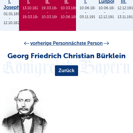
I.
I.
II.
II.
I.
Luitpold
III.
Joseph
13.10.1825
19.03.1848
10.03.1864
10.06.1886
10.06.1886
12.12.19
-
-
-
-
-
-
01.01.1806
19.03.1848
10.03.1864
10.06.1886
05.11.1913
12.12.1912
13.11.19
-
12.10.1825
vorherige Person
nächste Person
Georg Friedrich Christian Bürklein
Zurück