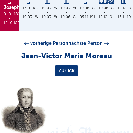
I.
I.
II.
II.
I.
Luitpold
III.
Joseph
13.10.1825
19.03.1848
10.03.1864
10.06.1886
10.06.1886
12.12.19
-
-
-
-
-
-
01.01.1806
19.03.1848
10.03.1864
10.06.1886
05.11.1913
12.12.1912
13.11.19
-
12.10.1825
vorherige Person
nächste Person
Jean-Victor Marie Moreau
Zurück