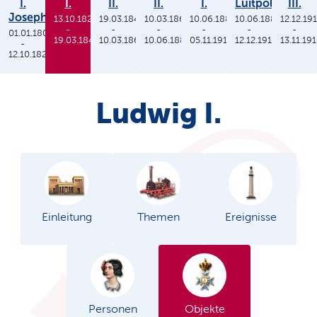
I.
I.
II.
II.
I.
Luitpold
III.
Joseph
13.10.1825
19.03.1848
10.03.1864
10.06.1886
10.06.1886
12.12.19
-
-
-
-
-
-
01.01.1806
19.03.1848
10.03.1864
10.06.1886
05.11.1913
12.12.1912
13.11.19
-
12.10.1825
Ludwig I.
Einleitung
Themen
Ereignisse
Personen
Objekte