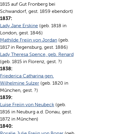
1815 auf Gut Fronberg bei
Schwandorf, gest. 1859 ebendort)
1837:
Lady Jane Erskine
(geb. 1818 in
London, gest. 1846)
Mathilde Freiin von Jordan
(geb.
1817 in Regensburg, gest. 1886)
Lady Theresa Spence, geb. Renard
(geb. 1815 in Florenz, gest. ?)
1838:
Friederica Catharina gen.
Wilhelmine Sulzer
(geb. 1820 in
München, gest. ?)
1839:
Luise Freiin von Neubeck
(geb.
1816 in Neuburg a.d. Donau, gest.
1872 in München)
1840:
Rosalie Julie Freiin von Bonar
(geb.