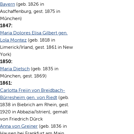
Bayern
(geb. 1826 in
Aschaffenburg, gest. 1875 in
München)
1847:
Maria Dolores Elisa Gilbert gen.
Lola Montez
(geb. 1818 in
Limerick/Irland, gest. 1861 in New
York)
1850:
Maria Dietsch
(geb. 1835 in
München, gest. 1869)
1861:
Carlotta Freiin von Breidbach-
Bürresheim gen. von Riedt
(geb.
1838 in Biebrich am Rhein, gest.
1920 in Abbazia/Istrien), gemalt
von Friedrich Dürck
Anna von Greiner
(geb. 1836 in
Hausen bei Frankfurt am Main,