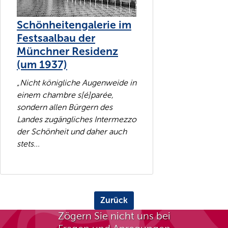
Schönheitengalerie im
Festsaalbau der
Münchner Residenz
(um 1937)
„Nicht königliche Augenweide in
einem chambre s[é]parée,
sondern allen Bürgern des
Landes zugängliches Intermezzo
der Schönheit und daher auch
stets...
Zurück
Zögern Sie nicht uns bei