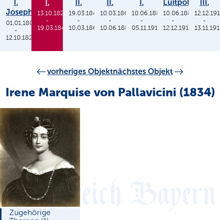
I.
I.
II.
II.
I.
Luitpold
III.
Joseph
13.10.1825
19.03.1848
10.03.1864
10.06.1886
10.06.1886
12.12.19
-
-
-
-
-
-
01.01.1806
19.03.1848
10.03.1864
10.06.1886
05.11.1913
12.12.1912
13.11.19
-
12.10.1825
vorheriges Objekt
nächstes Objekt
Irene Marquise von Pallavicini (1834)
Zugehörige