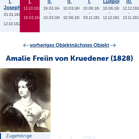
I.
I.
II.
II.
I.
Luitpold
III.
Joseph
13.10.1825
19.03.1848
10.03.1864
10.06.1886
10.06.1886
12.12.19
-
-
-
-
-
-
01.01.1806
19.03.1848
10.03.1864
10.06.1886
05.11.1913
12.12.1912
13.11.19
-
12.10.1825
vorheriges Objekt
nächstes Objekt
Amalie Freiin von Kruedener (1828)
Zugehörige