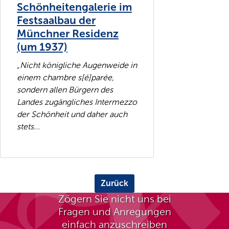
Schönheitengalerie im
Festsaalbau der
Münchner Residenz
(um 1937)
„Nicht königliche Augenweide in
einem chambre s[é]parée,
sondern allen Bürgern des
Landes zugängliches Intermezzo
der Schönheit und daher auch
stets...
Zurück
Zögern Sie nicht uns bei
Fragen und Anregungen
einfach anzuschreiben