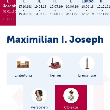
I.
I.
II.
II.
I.
Luitpold
III.
Joseph
13.10.1825
19.03.1848
10.03.1864
10.06.1886
10.06.1886
12.12.19
-
-
-
-
-
-
01.01.1806
19.03.1848
10.03.1864
10.06.1886
05.11.1913
12.12.1912
13.11.19
-
12.10.1825
Maximilian I. Joseph
Einleitung
Themen
Ereignisse
Personen
Objekte