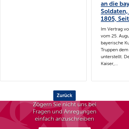
an die ba
Soldaten,
1805, Seit
Im Vertrag v
vom 25. Augu
bayerische Ku
Truppen dem 
unterstellt. D
Kaiser,...
Zurück
Zögern Sie nicht uns bei
Fragen und Anregungen
einfach anzuschreiben