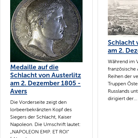
Schlacht 
am 2. De
Während im V
Medaille auf die
französische A
Schlacht von Austerlitz
Reihen der v
am 2. Dezember 1805 -
Truppen Öste
Avers
Russlands un
dirigiert der...
Die Vorderseite zeigt den
lorbeerbekränzten Kopf des
Siegers der Schlacht, Kaiser
Napoleon. Die Umschrift lautet:
„NAPOLEON EMP. ET ROI“