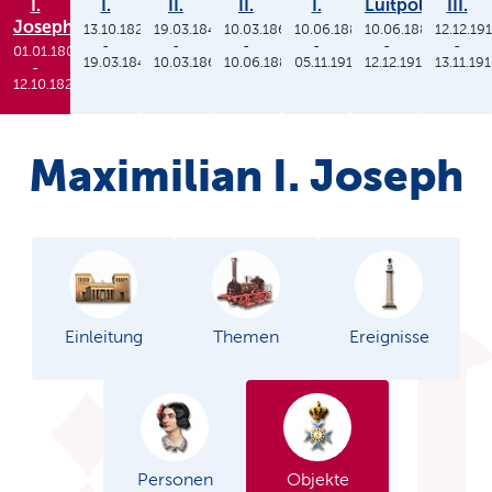
I.
I.
II.
II.
I.
Luitpold
III.
Joseph
13.10.1825
19.03.1848
10.03.1864
10.06.1886
10.06.1886
12.12.19
-
-
-
-
-
-
01.01.1806
19.03.1848
10.03.1864
10.06.1886
05.11.1913
12.12.1912
13.11.19
-
12.10.1825
Maximilian I. Joseph
Einleitung
Themen
Ereignisse
Personen
Objekte