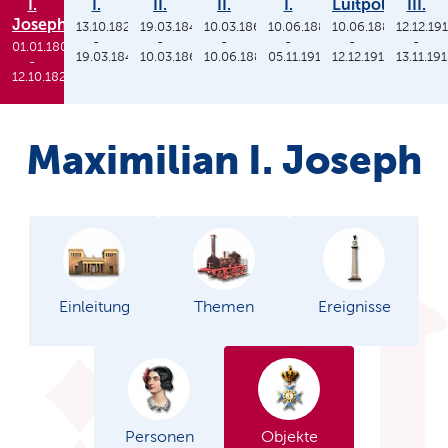
I.
I.
II.
II.
I.
Luitpold
III.
Joseph
13.10.1825
19.03.1848
10.03.1864
10.06.1886
10.06.1886
12.12.19
-
-
-
-
-
-
01.01.1806
19.03.1848
10.03.1864
10.06.1886
05.11.1913
12.12.1912
13.11.19
-
12.10.1825
Maximilian I. Joseph
Einleitung
Themen
Ereignisse
Personen
Objekte