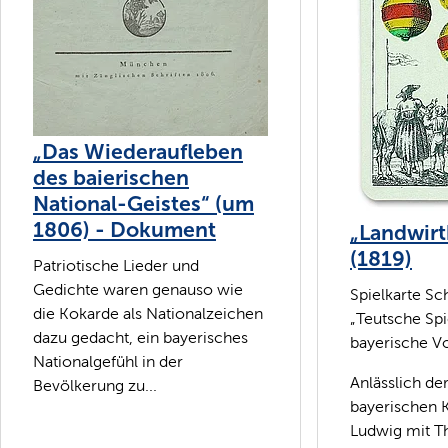
„Das Wiederaufleben
des baierischen
National-Geistes“ (um
1806) - Dokument
„Landwirt
(1819)
Patriotische Lieder und
Gedichte waren genauso wie
Spielkarte Sch
die Kokarde als Nationalzeichen
„Teutsche Spi
dazu gedacht, ein bayerisches
bayerische Vo
Nationalgefühl in der
Anlässlich de
Bevölkerung zu...
bayerischen 
Ludwig mit Th