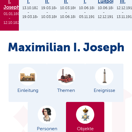
I.
I.
II.
II.
I.
Luitpold
III.
Joseph
13.10.1825
19.03.1848
10.03.1864
10.06.1886
10.06.1886
12.12.19
-
-
-
-
-
-
01.01.1806
19.03.1848
10.03.1864
10.06.1886
05.11.1913
12.12.1912
13.11.19
-
12.10.1825
Maximilian I. Joseph
Einleitung
Themen
Ereignisse
Personen
Objekte