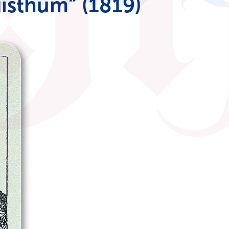
isthum“ (1819)