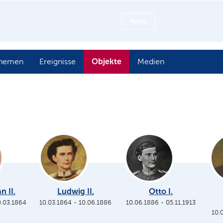
Menü
Objekte
hemen
Ereignisse
Medien
n II.
Ludwig II.
Otto I.
0.03.1864
10.03.1864
-
10.06.1886
10.06.1886
-
05.11.1913
10.