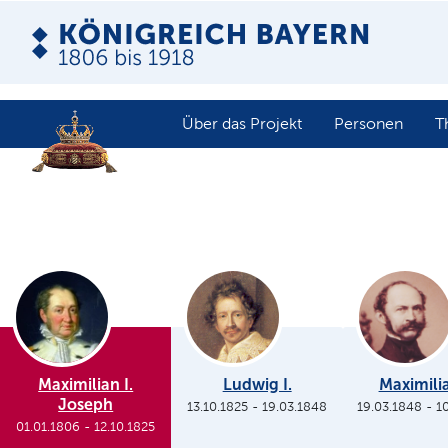
Über das Projekt
Personen
T
Maximilian I.
Ludwig I.
Maximilia
Joseph
13.10.1825
-
19.03.1848
19.03.1848
-
1
01.01.1806
-
12.10.1825