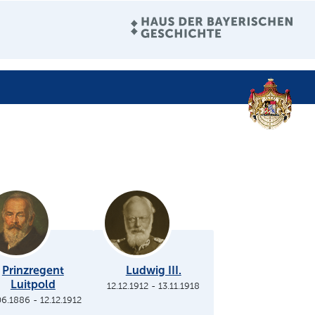
Prinzregent
Ludwig III.
Luitpold
12.12.1912
-
13.11.1918
06.1886
-
12.12.1912