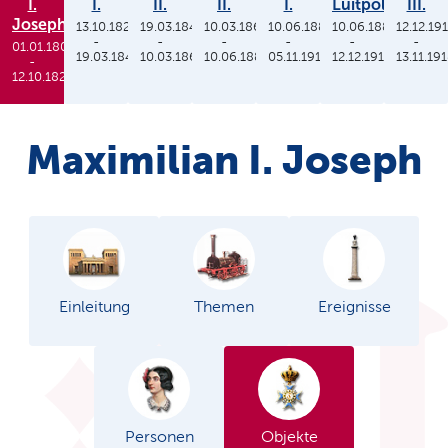
I.
I.
II.
II.
I.
Luitpold
III.
Joseph
13.10.1825
19.03.1848
10.03.1864
10.06.1886
10.06.1886
12.12.19
-
-
-
-
-
-
01.01.1806
19.03.1848
10.03.1864
10.06.1886
05.11.1913
12.12.1912
13.11.19
-
12.10.1825
Maximilian I. Joseph
Einleitung
Themen
Ereignisse
Personen
Objekte