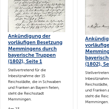
Ankündigung der
Ankündig
vorläufigen Besetzung
vorläufig
Memmingens durch
Memming
bayerische Truppen
bayerisch
(1802), Seite 1
(1802), Se
Stellvertretend für die
Stellvertreten
Inbesitznahme der 15
Inbesitznahm
Reichsstädte, die in Schwaben
Reichsstädte,
und Franken an Bayern fielen,
und Franken a
steht die Reichsstadt
steht die Reic
Memmingen.
Memmingen.
Am 23....