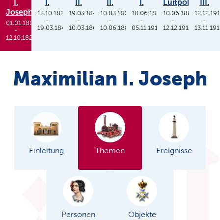
I.
I.
II.
II.
I.
Luitpold
III.
Joseph
13.10.1825
19.03.1848
10.03.1864
10.06.1886
10.06.1886
12.12.19
-
-
-
-
-
-
01.01.1806
19.03.1848
10.03.1864
10.06.1886
05.11.1913
12.12.1912
13.11.19
-
12.10.1825
Maximilian I. Joseph
Einleitung
Themen
Ereignisse
Personen
Objekte