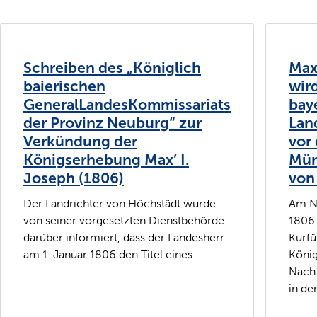
Schreiben des „Königlich
Max
baierischen
wir
GeneralLandesKommissariats
bay
der Provinz Neuburg“ zur
Lan
Verkündung der
vor 
Königserhebung Max’ I.
Mün
Joseph (1806)
von
Der Landrichter von Höchstädt wurde
Am Ne
von seiner vorgesetzten Dienstbehörde
1806 
darüber informiert, dass der Landesherr
Kurfü
am 1. Januar 1806 den Titel eines...
König
Nach 
in der