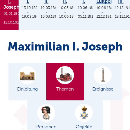
I.
I.
II.
II.
I.
Luitpold
III.
Joseph
13.10.1825
19.03.1848
10.03.1864
10.06.1886
10.06.1886
12.12.19
-
-
-
-
-
-
01.01.1806
19.03.1848
10.03.1864
10.06.1886
05.11.1913
12.12.1912
13.11.19
-
12.10.1825
Maximilian I. Joseph
Einleitung
Themen
Ereignisse
Personen
Objekte