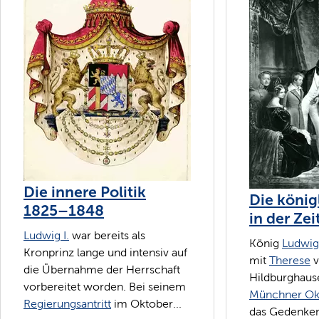
Die innere Politik
Die könig
1825–1848
in der Zei
Ludwig I.
war bereits als
König
Ludwig 
Kronprinz lange und intensiv auf
mit
Therese
v
die Übernahme der Herrschaft
Hildburghause
vorbereitet worden. Bei seinem
Münchner Ok
Regierungsantritt
im Oktober...
das Gedenken