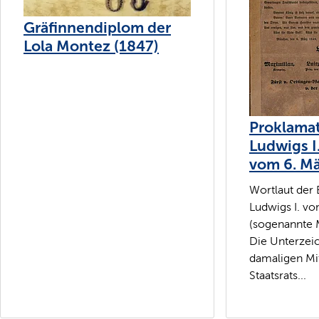
Gräfinnendiplom der
Lola Montez (1847)
Proklama
Ludwigs I
vom 6. M
Wortlaut der
Ludwigs I. v
(sogenannte 
Die Unterzei
damaligen Mi
Staatsrats...