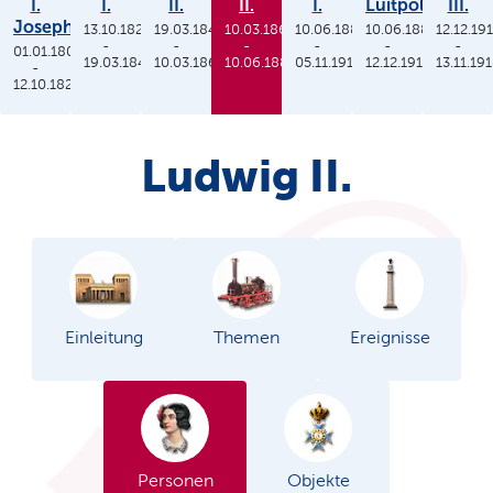
I.
I.
II.
II.
I.
Luitpold
III.
Joseph
13.10.1825
19.03.1848
10.03.1864
10.06.1886
10.06.1886
12.12.19
-
-
-
-
-
-
01.01.1806
19.03.1848
10.03.1864
10.06.1886
05.11.1913
12.12.1912
13.11.19
-
12.10.1825
Ludwig II.
Einleitung
Themen
Ereignisse
Personen
Objekte