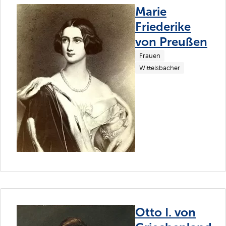
Marie
Friederike
von Preußen
Frauen
Wittelsbacher
Otto I. von