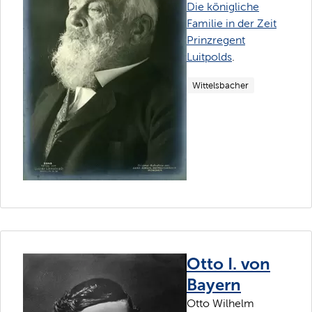
Die königliche
Familie in der Zeit
Prinzregent
Luitpolds
.
Wittelsbacher
Otto I. von
Bayern
Otto Wilhelm