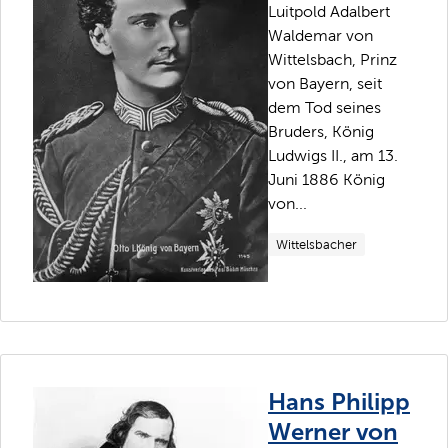
Luitpold Adalbert
Waldemar von
Wittelsbach, Prinz
von Bayern, seit
dem Tod seines
Bruders, König
Ludwigs II., am 13.
Juni 1886 König
von...
Wittelsbacher
Hans Philipp
Werner von