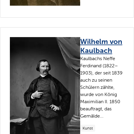
Wilhelm von
Kaulbach
Kaulbachs Neffe
Ferdinand (1822–
1903), der seit 1839
auch zu seinen
Schülern zählte,
wurde von König
Maximilian II. 1850
beauftragt, das
Gemälde...
Kunst