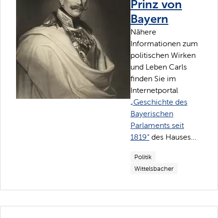
Prinz von
Bayern
Nähere
Informationen zum
politischen Wirken
und Leben Carls
finden Sie im
Internetportal
„Geschichte des
Bayerischen
Parlaments seit
1819“
des Hauses...
Politik
Wittelsbacher