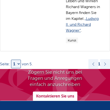
Leben und Wirken
Richard Wagners in
Bayern finden Sie
im Kapitel
„Ludwig
II. und Richard
Wagner“
.
Kunst
1
Seite:
von
5
.
Zögern Sie nicht uns bei
Fragen und Anregungen
einfach anzuschreiben
Kontaktieren Sie uns