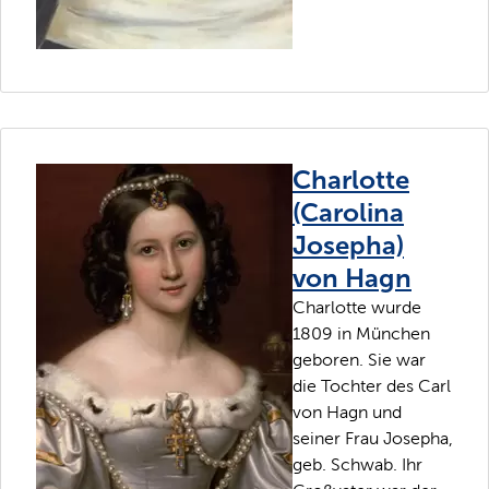
Charlotte
(Carolina
Josepha)
von Hagn
Charlotte wurde
1809 in München
geboren. Sie war
die Tochter des Carl
von Hagn und
seiner Frau Josepha,
geb. Schwab. Ihr