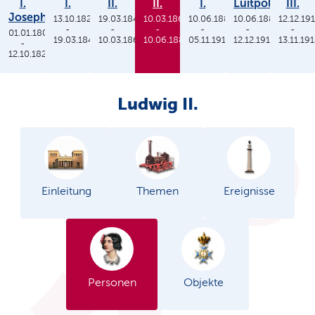
I.
I.
II.
II.
I.
Luitpold
III.
Joseph
13.10.1825
19.03.1848
10.03.1864
10.06.1886
10.06.1886
12.12.19
-
-
-
-
-
-
01.01.1806
19.03.1848
10.03.1864
10.06.1886
05.11.1913
12.12.1912
13.11.19
-
12.10.1825
Ludwig II.
Einleitung
Themen
Ereignisse
Personen
Objekte