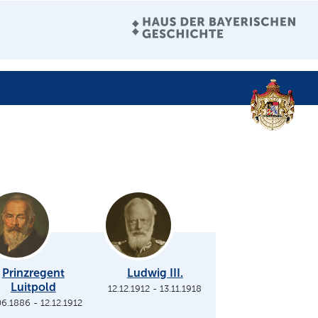
Prinzregent
Ludwig III.
Luitpold
12.12.1912
-
13.11.1918
06.1886
-
12.12.1912