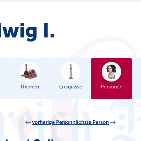
wig I.
Themen
Ereignisse
Personen
vorherige Person
nächste Person