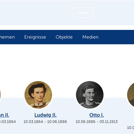
Menü
hemen
Ereignisse
Objekte
Medien
n II.
Ludwig II.
Otto I.
0.03.1864
10.03.1864
-
10.06.1886
10.06.1886
-
05.11.1913
10.