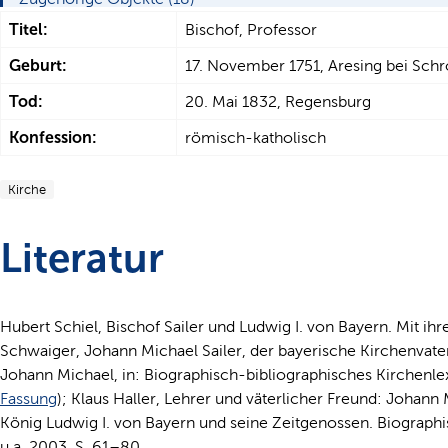
Titel:
Bischof, Professor
Geburt:
17. November 1751, Aresing bei Sch
Tod:
20. Mai 1832, Regensburg
Konfession:
römisch-katholisch
Kirche
Literatur
Hubert Schiel, Bischof Sailer und Ludwig I. von Bayern. Mit 
Schwaiger, Johann Michael Sailer, der bayerische Kirchenvat
Johann Michael, in: Biographisch-bibliographisches Kirchenlex
Fassung
); Klaus Haller, Lehrer und väterlicher Freund: Johann M
König Ludwig I. von Bayern und seine Zeitgenossen. Biographis
u.a. 2003, S. 61–80