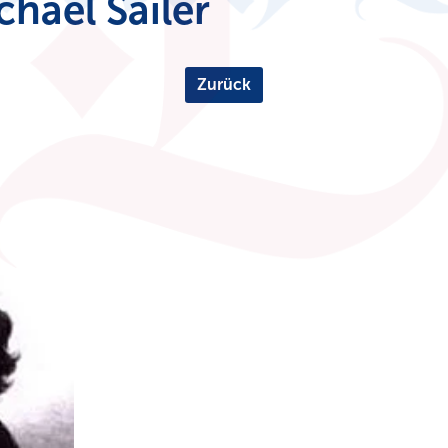
hael Sailer
Zurück