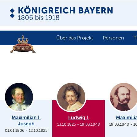
Über das Projekt
Personen
T
Maximilian I.
Ludwig I.
Maximilia
Joseph
13.10.1825
-
19.03.1848
19.03.1848
-
1
01.01.1806
-
12.10.1825