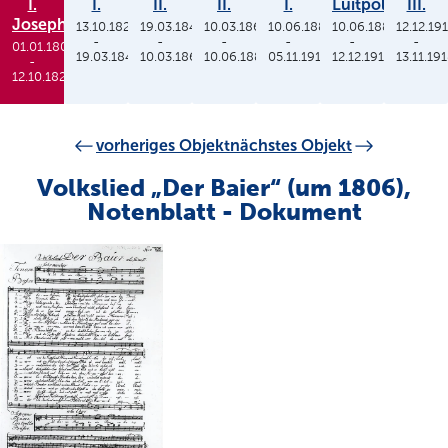
I.
I.
II.
II.
I.
Luitpold
III.
Joseph
13.10.1825
19.03.1848
10.03.1864
10.06.1886
10.06.1886
12.12.19
-
-
-
-
-
-
01.01.1806
19.03.1848
10.03.1864
10.06.1886
05.11.1913
12.12.1912
13.11.19
-
12.10.1825
vorheriges Objekt
nächstes Objekt
Volkslied „Der Baier“ (um 1806),
Notenblatt - Dokument