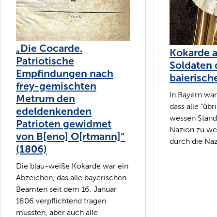
„Die Cocarde.
Kokarde 
Patriotische
Soldaten 
Empfindungen nach
baierisc
frey-gemischten
In Bayern war
Metrum den
dass alle "üb
edeldenkenden
wessen Stande
Patrioten gewidmet
Nazion zu we
von B[eno] O[rtmann]“
durch die Nazi
(1806)
Die blau-weiße Kokarde war ein
Abzeichen, das alle bayerischen
Beamten seit dem 16. Januar
1806 verpflichtend tragen
mussten, aber auch alle