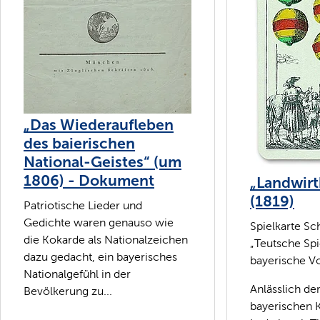
„Das Wiederaufleben
des baierischen
National-Geistes“ (um
1806) - Dokument
„Landwirt
(1819)
Patriotische Lieder und
Gedichte waren genauso wie
Spielkarte Sch
die Kokarde als Nationalzeichen
„Teutsche Spi
dazu gedacht, ein bayerisches
bayerische Vo
Nationalgefühl in der
Anlässlich de
Bevölkerung zu...
bayerischen 