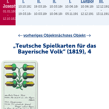
I.
I.
II.
II.
I.
Luitpold
III.
Joseph
13.10.1825
19.03.1848
10.03.1864
10.06.1886
10.06.1886
12.12.19
-
-
-
-
-
-
01.01.1806
19.03.1848
10.03.1864
10.06.1886
05.11.1913
12.12.1912
13.11.19
-
12.10.1825
vorheriges Objekt
nächstes Objekt
„Teutsche Spielkarten für das
Bayerische Volk“ (1819), 4