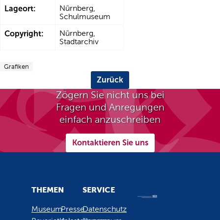
Lageort:
Nürnberg,
Schulmuseum
Copyright:
Nürnberg,
Stadtarchiv
Grafiken
Zurück
Zögern Sie nicht uns bei
Fragen und Anregungen
einfach anzuschreiben
Kontaktieren Sie uns
THEMEN
SERVICE
Museum
Presse
Datenschutz