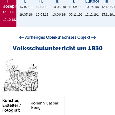
I.
I.
II.
II.
I.
Luitpold
III.
Joseph
13.10.1825
19.03.1848
10.03.1864
10.06.1886
10.06.1886
12.12.19
-
-
-
-
-
-
01.01.1806
19.03.1848
10.03.1864
10.06.1886
05.11.1913
12.12.1912
13.11.19
-
12.10.1825
vorheriges Objekt
nächstes Objekt
Volksschulunterricht um 1830
Künstler,
Johann Caspar
Ersteller /
Beeg
Fotograf: