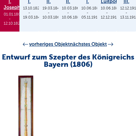
I.
I.
II.
II.
I.
Luitpold
III.
Joseph
13.10.1825
19.03.1848
10.03.1864
10.06.1886
10.06.1886
12.12.19
-
-
-
-
-
-
01.01.1806
19.03.1848
10.03.1864
10.06.1886
05.11.1913
12.12.1912
13.11.19
-
12.10.1825
vorheriges Objekt
nächstes Objekt
Entwurf zum Szepter des Königreichs
Bayern (1806)