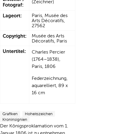
(Zeichner)
Fotograf:
Lageort:
Paris, Musée des
Arts Décoratifs,
27562
Copyright:
Musée des Arts
Décoratifs, Paris
Untertitel:
Charles Percier
(1764–1838),
Paris, 1806
Federzeichnung,
aquarelliert, 89 x
16 cm
Grafiken
Hoheitszeichen
Kroninsignien
Der Königsproklamation vom 1.
Januar 1806 ist zu entnehmen,