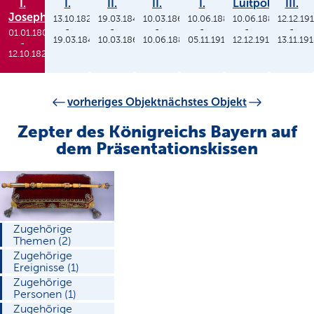
I.
I.
II.
II.
I.
Luitpold
III.
Joseph
13.10.1825
19.03.1848
10.03.1864
10.06.1886
10.06.1886
12.12.19
-
-
-
-
-
-
01.01.1806
19.03.1848
10.03.1864
10.06.1886
05.11.1913
12.12.1912
13.11.19
-
12.10.1825
vorheriges Objekt
nächstes Objekt
Zepter des Königreichs Bayern auf
dem Präsentationskissen
Zugehörige
Themen (2)
Zugehörige
Ereignisse (1)
Zugehörige
Personen (1)
Zugehörige