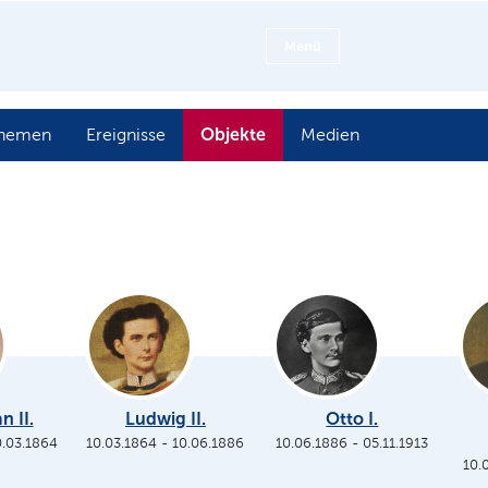
Menü
Objekte
hemen
Ereignisse
Medien
n II.
Ludwig II.
Otto I.
0.03.1864
10.03.1864
-
10.06.1886
10.06.1886
-
05.11.1913
10.