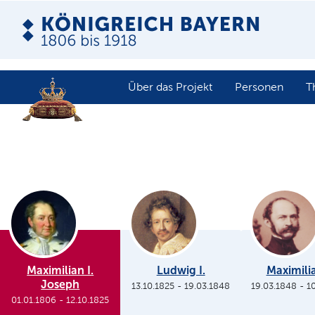
Über das Projekt
Personen
T
Maximilian I.
Ludwig I.
Maximilia
Joseph
13.10.1825
-
19.03.1848
19.03.1848
-
1
01.01.1806
-
12.10.1825