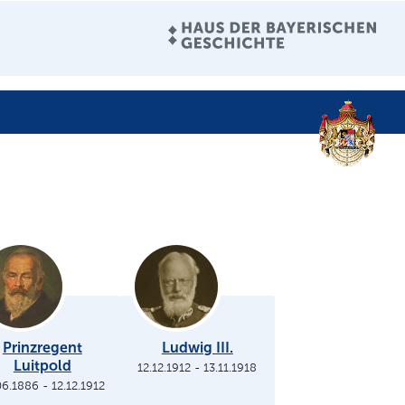
Prinzregent
Ludwig III.
Luitpold
12.12.1912
-
13.11.1918
06.1886
-
12.12.1912