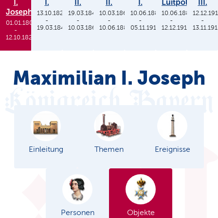
I.
I.
II.
II.
I.
Luitpold
III.
Joseph
13.10.1825
19.03.1848
10.03.1864
10.06.1886
10.06.1886
12.12.19
-
-
-
-
-
-
01.01.1806
19.03.1848
10.03.1864
10.06.1886
05.11.1913
12.12.1912
13.11.19
-
12.10.1825
Maximilian I. Joseph
Einleitung
Themen
Ereignisse
Personen
Objekte