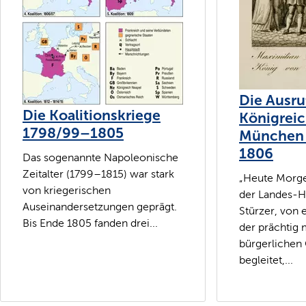
Die Ausru
Die Koalitionskriege
Königreic
1798/99–1805
München 
1806
Das sogenannte Napoleonische
Zeitalter (1799–1815) war stark
„Heute Morge
von kriegerischen
der Landes-H
Auseinandersetzungen geprägt.
Stürzer, von 
Bis Ende 1805 fanden drei...
der prächtig 
bürgerlichen 
begleitet,...