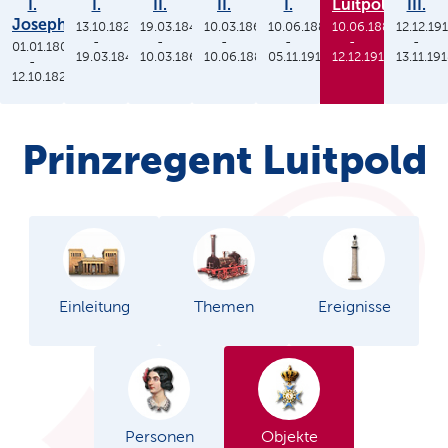
I.
I.
II.
II.
I.
Luitpold
III.
Joseph
13.10.1825
19.03.1848
10.03.1864
10.06.1886
10.06.1886
12.12.19
-
-
-
-
-
-
01.01.1806
19.03.1848
10.03.1864
10.06.1886
05.11.1913
12.12.1912
13.11.19
-
12.10.1825
Prinzregent Luitpold
Einleitung
Themen
Ereignisse
Personen
Objekte