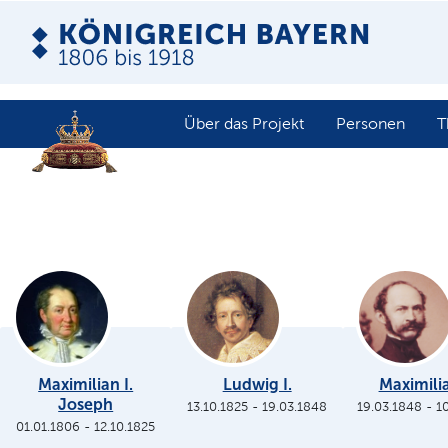
Über das Projekt
Personen
T
Maximilian I.
Ludwig I.
Maximilia
Joseph
13.10.1825
-
19.03.1848
19.03.1848
-
1
01.01.1806
-
12.10.1825