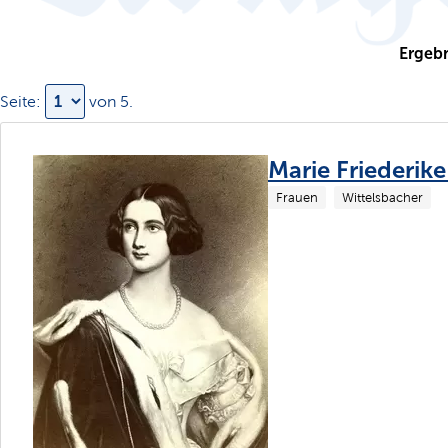
Ergebn
Seite:
von
5
.
Marie Friederik
Frauen
Wittelsbacher