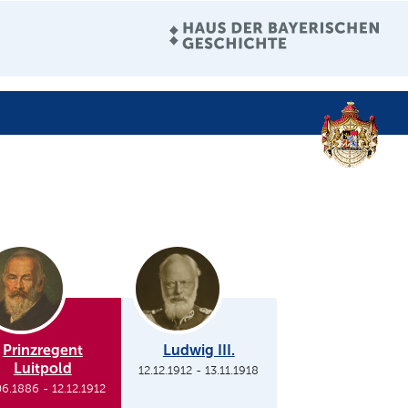
Prinzregent
Ludwig III.
Luitpold
12.12.1912
-
13.11.1918
06.1886
-
12.12.1912