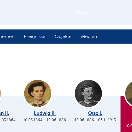
Menü
hemen
Ereignisse
Objekte
Medien
n II.
Ludwig II.
Otto I.
0.03.1864
10.03.1864
-
10.06.1886
10.06.1886
-
05.11.1913
10.