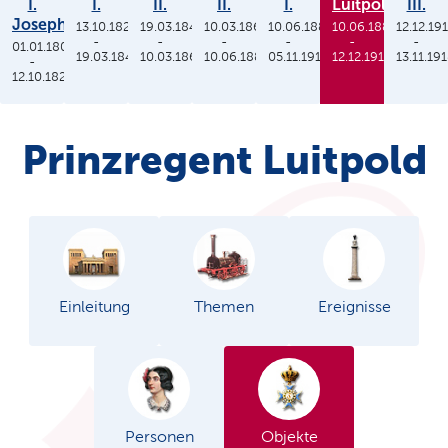
I.
I.
II.
II.
I.
Luitpold
III.
Joseph
13.10.1825
19.03.1848
10.03.1864
10.06.1886
10.06.1886
12.12.19
-
-
-
-
-
-
01.01.1806
19.03.1848
10.03.1864
10.06.1886
05.11.1913
12.12.1912
13.11.19
-
12.10.1825
Prinzregent Luitpold
Einleitung
Themen
Ereignisse
Personen
Objekte