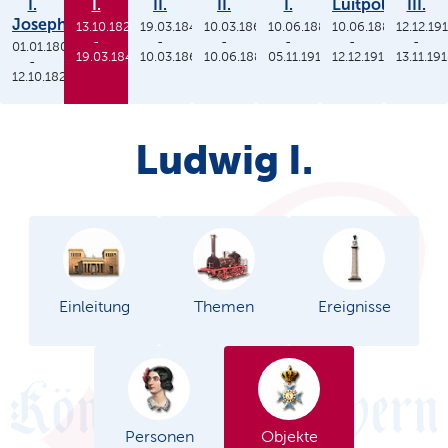
I.
I.
II.
II.
I.
Luitpold
III.
Joseph
13.10.1825
19.03.1848
10.03.1864
10.06.1886
10.06.1886
12.12.19
-
-
-
-
-
-
01.01.1806
19.03.1848
10.03.1864
10.06.1886
05.11.1913
12.12.1912
13.11.19
-
12.10.1825
Ludwig I.
Einleitung
Themen
Ereignisse
Personen
Objekte