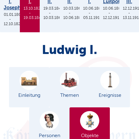
I.
I.
II.
II.
I.
Luitpold
III.
Joseph
13.10.1825
19.03.1848
10.03.1864
10.06.1886
10.06.1886
12.12.19
-
-
-
-
-
-
01.01.1806
19.03.1848
10.03.1864
10.06.1886
05.11.1913
12.12.1912
13.11.19
-
12.10.1825
Ludwig I.
Einleitung
Themen
Ereignisse
Personen
Objekte